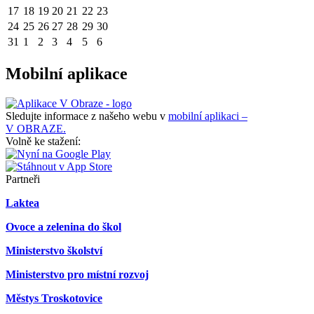
17
18
19
20
21
22
23
24
25
26
27
28
29
30
31
1
2
3
4
5
6
Mobilní aplikace
Sledujte informace z našeho webu v
mobilní aplikaci –
V OBRAZE.
Volně ke stažení:
Partneři
Laktea
Ovoce a zelenina do škol
Ministerstvo školství
Ministerstvo pro místní rozvoj
Městys Troskotovice