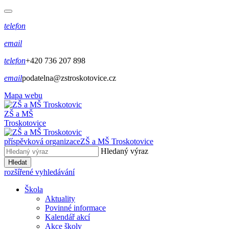
telefon
email
telefon
+420 736 207 898
email
podatelna@zstroskotovice.cz
Mapa webu
ZŠ a MŠ
Troskotovice
příspěvková organizace
ZŠ a MŠ Troskotovice
Hledaný výraz
Hledat
rozšířené vyhledávání
Škola
Aktuality
Povinné informace
Kalendář akcí
Akce školy