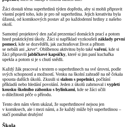
Žáci dostali téma superhrdinů týden dopředu, aby si mohli připravit
vlastní pojetí toho, kdo je pro ně superhrdina. Jejich kreativita byla
úžasná, od komiksových postav až po každodenní hrdiny z našeho
okolí.
Samotný projektový den začal prezentací domácích prací a potom
hned praktickými úkoly. Žáci si například vyzkoušeli
základy první
pomoci
, kde se dozvěděli, jak zachraňovat život a přitom
se nebáli ani „krve“. Oblíbenou aktivitou bylo také
vaření
, kde si
žáci připravili
jablíčkové kapsičky
, které si jim paní kuchařka
upekla a potom si je s chutí snědli.
Každý žák pracoval s textem o superhrdinech na své úrovni, podle
svých schopností a možností. Venku na školní zahradě na ně čekala
spousta dalších úkolů. Zkusili si
slalom s popelnicí
, počítání
příkladů nebo hledání povolání. Jeden z úkolů zahrnoval i
vypletí
kousku školního záhonku s bylinkami
, kde se žáci učili
o důležitosti péče o přírodu.
Tento den nám všem ukázal, že superhrdinové nejsou jen
v komiksech, ale i mezi námi, a že každý může být superhrdinou –
stačí pomáhat druhým!
Škola