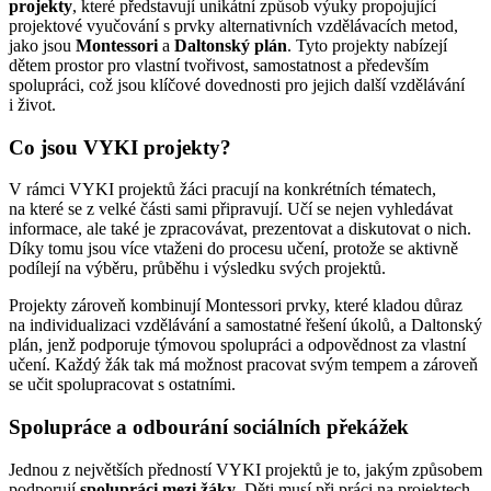
projekty
, které představují unikátní způsob výuky propojující
projektové vyučování s prvky alternativních vzdělávacích metod,
jako jsou
Montessori
a
Daltonský plán
. Tyto projekty nabízejí
dětem prostor pro vlastní tvořivost, samostatnost a především
spolupráci, což jsou klíčové dovednosti pro jejich další vzdělávání
i život.
Co jsou VYKI projekty?
V rámci VYKI projektů žáci pracují na konkrétních tématech,
na které se z velké části sami připravují. Učí se nejen vyhledávat
informace, ale také je zpracovávat, prezentovat a diskutovat o nich.
Díky tomu jsou více vtaženi do procesu učení, protože se aktivně
podílejí na výběru, průběhu i výsledku svých projektů.
Projekty zároveň kombinují Montessori prvky, které kladou důraz
na individualizaci vzdělávání a samostatné řešení úkolů, a Daltonský
plán, jenž podporuje týmovou spolupráci a odpovědnost za vlastní
učení. Každý žák tak má možnost pracovat svým tempem a zároveň
se učit spolupracovat s ostatními.
Spolupráce a odbourání sociálních překážek
Jednou z největších předností VYKI projektů je to, jakým způsobem
podporují
spolupráci mezi žáky
. Děti musí při práci na projektech