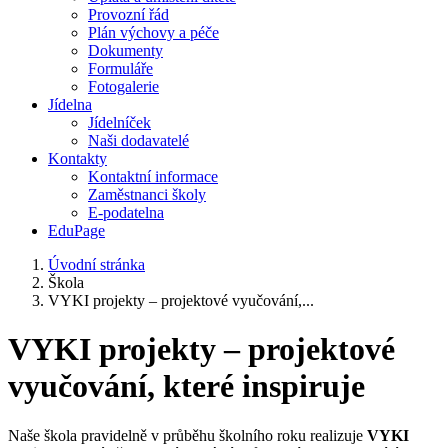
Provozní řád
Plán výchovy a péče
Dokumenty
Formuláře
Fotogalerie
Jídelna
Jídelníček
Naši dodavatelé
Kontakty
Kontaktní informace
Zaměstnanci školy
E-podatelna
EduPage
Úvodní stránka
Škola
VYKI projekty – projektové vyučování,...
VYKI projekty – projektové
vyučování, které inspiruje
Naše škola pravidelně v průběhu školního roku realizuje
VYKI