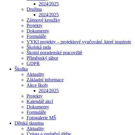
2024⁄2025
Družina
2024⁄2025
Zájmové kroužky
Projekty
Dokumenty
Formuláře
VYKI projekty – projektové vyučování, které inspiruje
Školská rada
Školní poradenské pracoviště
Příměstský tábor
GDPR
Školka
Aktuality
Základní informace
Akce školy
2024⁄2025
Projekty
Kalendář akcí
Dokumenty
Formuláře
Fotogalerie MŠ
Dětská skupina
Aktuality
Úplata a umístění dítěte