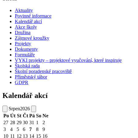
Aktuality
Povinné informace
Kalendář akcí
Akce školy
Družina
Zájmové kroužky
Projekty
Dokumenty
Formuláře
VYKI projekty – projektové vyučování, které inspiruje
Školská rada
Školní poradenské pracoviště
Příměstský tábor
GDPR
Kalendář akcí
Srpen
2026
Po
Út
St
Čt
Pá
So
Ne
27
28
29
30
31
1
2
3
4
5
6
7
8
9
10
11
12
13
14
15
16