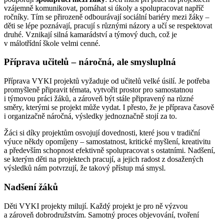
vzájemně komunikovat, pomáhat si úkoly a spolupracovat napříč
ročníky. Tím se přirozeně odbourávají sociální bariéry mezi žáky –
děti se lépe poznávají, pracují s různými názory a učí se respektovat
druhé. Vznikají silná kamarádství a týmový duch, což je
v málotřídní škole velmi cenné.
Příprava učitelů – náročná, ale smysluplná
Příprava VYKI projektů vyžaduje od učitelů velké úsilí. Je potřeba
promyšleně připravit témata, vytvořit prostor pro samostatnou
i týmovou práci žáků, a zároveň být stále připravený na různé
směry, kterými se projekt může vydat. I přesto, že je příprava časově
i organizačně náročná, výsledky jednoznačně stojí za to.
Žáci si díky projektům osvojují dovednosti, které jsou v tradiční
výuce někdy opomíjeny – samostatnost, kritické myšlení, kreativitu
a především schopnost efektivně spolupracovat s ostatními. Nadšení,
se kterým děti na projektech pracují, a jejich radost z dosažených
výsledků nám potvrzují, že takový přístup má smysl.
Nadšení žáků
Děti VYKI projekty milují. Každý projekt je pro ně výzvou
a zároveň dobrodružstvím. Samotný proces objevování, tvoření