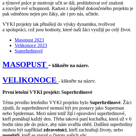
a týmové práce je motivuje učit se dál, prohlubovat své znalosti
a rozvíjet své schopnosti. Radost z úspěšně dokončeného projektu je
pak odměnou nejen pro žáky, ale i pro nás, učitele.
VYKI projekty tak přinášejí do výuky dynamiku, tvořivost
a spolupráci, což jsou hodnoty, které naši žáci využijí po celý život.
Masopust 2023
Velikonoce 2023
Superhrdinové
MASOPUST
-
klikněte na název.
VELIKONOCE
- klikněte na název.
První letošní VYKI projekt: Superhrdinové
Téma prvního letošního VYKI projektu bylo
Superhrdinové
. Žáci
zjistili, že superhrdinové nemusí být jen postavy jako Superman
nebo Spiderman. Mezi námi totiž žijí i opravdoví superhrdinové,
kteří pomáhají každý den. Třeba taková paní kuchařka, která už v 6
hodin ráno jde do práce, aby nám uvařila oběd. Dalšími superhrdiny
mohou být například
zdravotníci
, kteří zachraňují životy, nebo
popeláři
, kteří se starají o čistotu našich ulic.