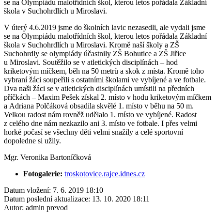
se na Olympiádu malotřídních škol, kterou letos pořádala Základní
škola v Suchohrdlích u Miroslavi.
V úterý 4.6.2019 jsme do školních lavic nezasedli, ale vydali jsme
se na Olympiádu malotřídních škol, kterou letos pořádala Základní
škola v Suchohrdlích u Miroslavi. Kromě naší školy a ZŠ
Suchohrdly se olympiády účastnily ZŠ Bohutice a ZŠ Jiřice
u Miroslavi. Soutěžilo se v atletických disciplínách – hod
kriketovým míčkem, běh na 50 metrů a skok z místa. Kromě toho
vybraní žáci soupeřili s ostatními školami ve vybíjené a ve fotbale.
Dva naši žáci se v atletických disciplínách umístili na předních
příčkách – Maxim Pešek získal 2. místo v hodu kriketovým míčkem
a Adriana Polčáková obsadila skvělé 1. místo v běhu na 50 m.
Velkou radost nám rovněž udělalo 1. místo ve vybíjené. Radost
z celého dne nám nezkazilo ani 3. místo ve fotbale. I přes velmi
horké počasí se všechny děti velmi snažily a celé sportovní
dopoledne si užily.
Mgr. Veronika Bartoníčková
Fotogalerie:
troskotovice.rajce.idnes.cz
Datum vložení:
7. 6. 2019 18:10
Datum poslední aktualizace:
13. 10. 2020 18:11
Autor:
admin prevod