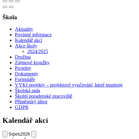
Škola
Aktuality
Povinné informace
Kalendář akcí
Akce školy
2024⁄2025
Družina
Zájmové kroužky
Projekty
Dokumenty
Formuláře
VYKI projekty – projektové vyučování, které inspiruje
Školská rada
Školní poradenské pracoviště
Příměstský tábor
GDPR
Kalendář akcí
Srpen
2026