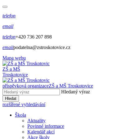
telefon
email
telefon
+420 736 207 898
email
podatelna@zstroskotovice.cz
Mapa webu
ZŠ a MŠ
Troskotovice
příspěvková organizace
ZŠ a MŠ Troskotovice
Hledaný výraz
Hledat
rozšířené vyhledávání
Škola
Aktuality
Povinné informace
Kalendář akcí
Akce školy