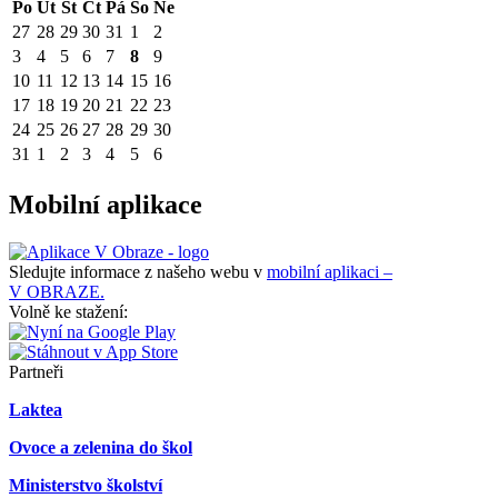
Po
Út
St
Čt
Pá
So
Ne
27
28
29
30
31
1
2
3
4
5
6
7
8
9
10
11
12
13
14
15
16
17
18
19
20
21
22
23
24
25
26
27
28
29
30
31
1
2
3
4
5
6
Mobilní aplikace
Sledujte informace z našeho webu v
mobilní aplikaci –
V OBRAZE.
Volně ke stažení:
Partneři
Laktea
Ovoce a zelenina do škol
Ministerstvo školství