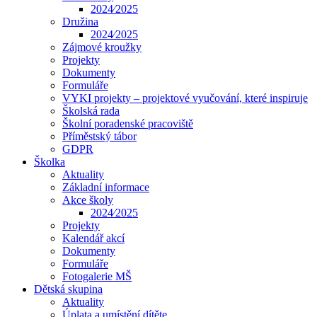
2024⁄2025
Družina
2024⁄2025
Zájmové kroužky
Projekty
Dokumenty
Formuláře
VYKI projekty – projektové vyučování, které inspiruje
Školská rada
Školní poradenské pracoviště
Příměstský tábor
GDPR
Školka
Aktuality
Základní informace
Akce školy
2024⁄2025
Projekty
Kalendář akcí
Dokumenty
Formuláře
Fotogalerie MŠ
Dětská skupina
Aktuality
Úplata a umístění dítěte