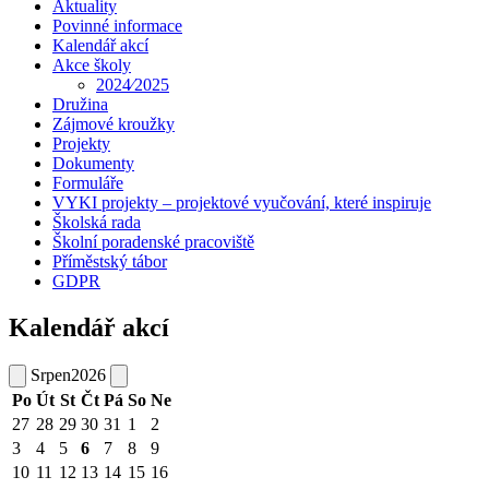
Aktuality
Povinné informace
Kalendář akcí
Akce školy
2024⁄2025
Družina
Zájmové kroužky
Projekty
Dokumenty
Formuláře
VYKI projekty – projektové vyučování, které inspiruje
Školská rada
Školní poradenské pracoviště
Příměstský tábor
GDPR
Kalendář akcí
Srpen
2026
Po
Út
St
Čt
Pá
So
Ne
27
28
29
30
31
1
2
3
4
5
6
7
8
9
10
11
12
13
14
15
16