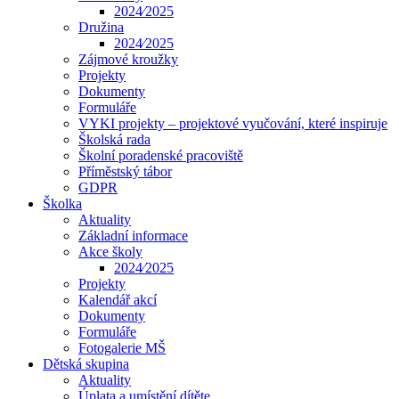
2024⁄2025
Družina
2024⁄2025
Zájmové kroužky
Projekty
Dokumenty
Formuláře
VYKI projekty – projektové vyučování, které inspiruje
Školská rada
Školní poradenské pracoviště
Příměstský tábor
GDPR
Školka
Aktuality
Základní informace
Akce školy
2024⁄2025
Projekty
Kalendář akcí
Dokumenty
Formuláře
Fotogalerie MŠ
Dětská skupina
Aktuality
Úplata a umístění dítěte