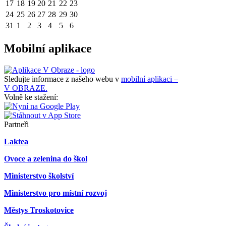
17
18
19
20
21
22
23
24
25
26
27
28
29
30
31
1
2
3
4
5
6
Mobilní aplikace
Sledujte informace z našeho webu v
mobilní aplikaci –
V OBRAZE.
Volně ke stažení:
Partneři
Laktea
Ovoce a zelenina do škol
Ministerstvo školství
Ministerstvo pro místní rozvoj
Městys Troskotovice