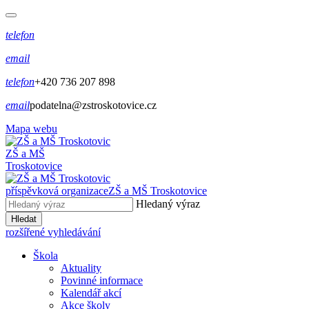
telefon
email
telefon
+420 736 207 898
email
podatelna@zstroskotovice.cz
Mapa webu
ZŠ a MŠ
Troskotovice
příspěvková organizace
ZŠ a MŠ Troskotovice
Hledaný výraz
Hledat
rozšířené vyhledávání
Škola
Aktuality
Povinné informace
Kalendář akcí
Akce školy