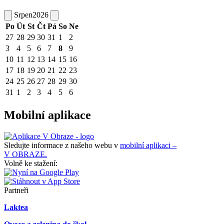
Srpen
2026
Po
Út
St
Čt
Pá
So
Ne
27
28
29
30
31
1
2
3
4
5
6
7
8
9
10
11
12
13
14
15
16
17
18
19
20
21
22
23
24
25
26
27
28
29
30
31
1
2
3
4
5
6
Mobilní aplikace
Sledujte informace z našeho webu v
mobilní aplikaci –
V OBRAZE.
Volně ke stažení:
Partneři
Laktea