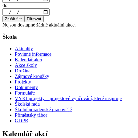
do:
Zrušit filtr
Filtrovat
Nejsou dostupné žádné aktuální akce.
Škola
Aktuality
Povinné informace
Kalendář akcí
Akce školy
Družina
Zájmové kroužky
Projekty
Dokumenty
Formuláře
VYKI projekty – projektové vyučování, které inspiruje
Školská rada
Školní poradenské pracoviště
Příměstský tábor
GDPR
Kalendář akcí