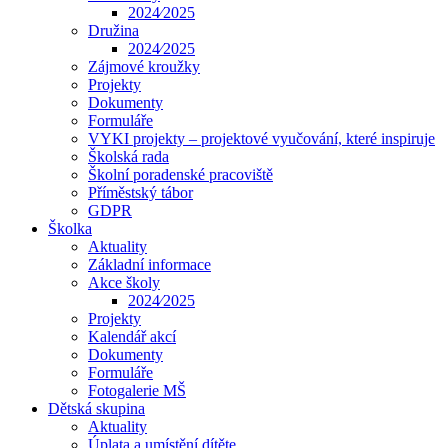
2024⁄2025
Družina
2024⁄2025
Zájmové kroužky
Projekty
Dokumenty
Formuláře
VYKI projekty – projektové vyučování, které inspiruje
Školská rada
Školní poradenské pracoviště
Příměstský tábor
GDPR
Školka
Aktuality
Základní informace
Akce školy
2024⁄2025
Projekty
Kalendář akcí
Dokumenty
Formuláře
Fotogalerie MŠ
Dětská skupina
Aktuality
Úplata a umístění dítěte