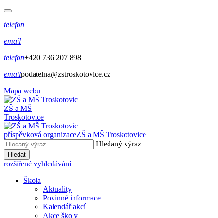
telefon
email
telefon
+420 736 207 898
email
podatelna@zstroskotovice.cz
Mapa webu
ZŠ a MŠ
Troskotovice
příspěvková organizace
ZŠ a MŠ Troskotovice
Hledaný výraz
Hledat
rozšířené vyhledávání
Škola
Aktuality
Povinné informace
Kalendář akcí
Akce školy