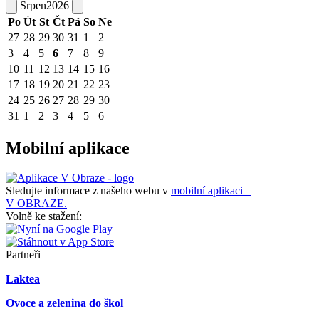
Srpen
2026
Po
Út
St
Čt
Pá
So
Ne
27
28
29
30
31
1
2
3
4
5
6
7
8
9
10
11
12
13
14
15
16
17
18
19
20
21
22
23
24
25
26
27
28
29
30
31
1
2
3
4
5
6
Mobilní aplikace
Sledujte informace z našeho webu v
mobilní aplikaci –
V OBRAZE.
Volně ke stažení:
Partneři
Laktea
Ovoce a zelenina do škol