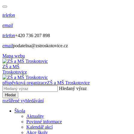
telefon
email
telefon
+420 736 207 898
email
podatelna@zstroskotovice.cz
Mapa webu
ZŠ a MŠ
Troskotovice
příspěvková organizace
ZŠ a MŠ Troskotovice
Hledaný výraz
Hledat
rozšířené vyhledávání
Škola
Aktuality
Povinné informace
Kalendář akcí
Akce školy