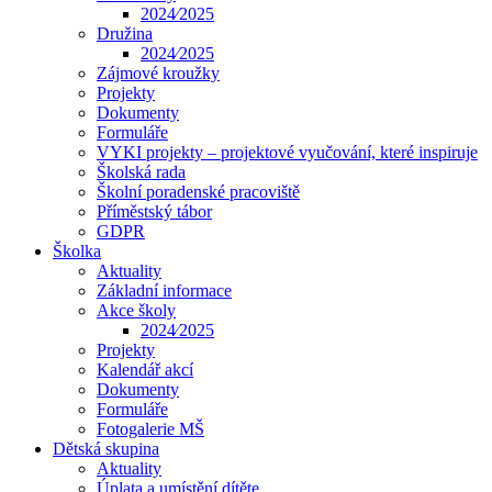
2024⁄2025
Družina
2024⁄2025
Zájmové kroužky
Projekty
Dokumenty
Formuláře
VYKI projekty – projektové vyučování, které inspiruje
Školská rada
Školní poradenské pracoviště
Příměstský tábor
GDPR
Školka
Aktuality
Základní informace
Akce školy
2024⁄2025
Projekty
Kalendář akcí
Dokumenty
Formuláře
Fotogalerie MŠ
Dětská skupina
Aktuality
Úplata a umístění dítěte