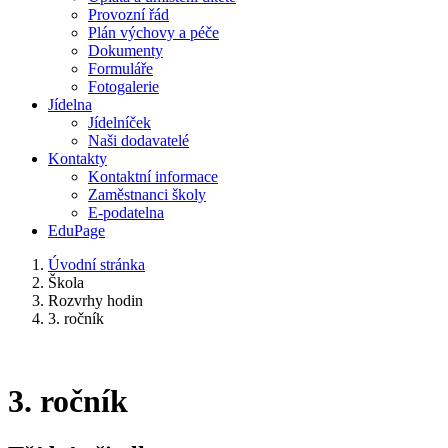
Provozní řád
Plán výchovy a péče
Dokumenty
Formuláře
Fotogalerie
Jídelna
Jídelníček
Naši dodavatelé
Kontakty
Kontaktní informace
Zaměstnanci školy
E-podatelna
EduPage
Úvodní stránka
Škola
Rozvrhy hodin
3. ročník
3. ročník