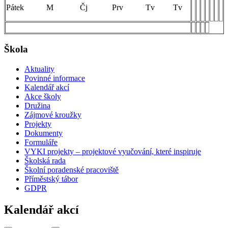
Pátek M Čj Prv Tv Tv
Škola
Aktuality
Povinné informace
Kalendář akcí
Akce školy
Družina
Zájmové kroužky
Projekty
Dokumenty
Formuláře
VYKI projekty – projektové vyučování, které inspiruje
Školská rada
Školní poradenské pracoviště
Příměstský tábor
GDPR
Kalendář akcí