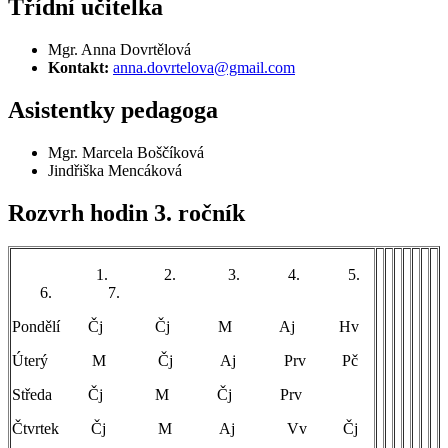
Třídní učitelka
Mgr. Anna Dovrtělová
Kontakt:
anna.dovrtelova@gmail.com
Asistentky pedagoga
Mgr. Marcela Boščíková
Jindřiška Mencáková
Rozvrh hodin 3. ročník
1. 2. 3. 4. 5.
6. 7.
Pondělí Čj Čj M Aj Hv
Úterý M Čj Aj Prv Pč
Středa Čj M Čj Prv
Čtvrtek Čj M Aj Vv Čj