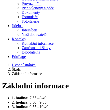
Provozní řád
Plán výchovy a péče
Dokumenty
Formuláře
Fotogalerie
Jídelna
Jídelníček
Naši dodavatelé
Kontakty
Kontaktní informace
Zaměstnanci školy
E-podatelna
EduPage
Úvodní stránka
Škola
Základní informace
Základní informace
1. hodina:
7:55 - 8:40
2. hodina:
8:50 - 9:35
3. hodina:
9:55 - 10:40