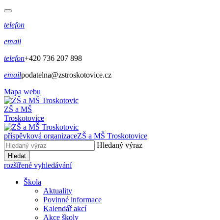
telefon
email
telefon
+420 736 207 898
email
podatelna@zstroskotovice.cz
Mapa webu
ZŠ a MŠ
Troskotovice
příspěvková organizace
ZŠ a MŠ Troskotovice
Hledaný výraz
Hledat
rozšířené vyhledávání
Škola
Aktuality
Povinné informace
Kalendář akcí
Akce školy