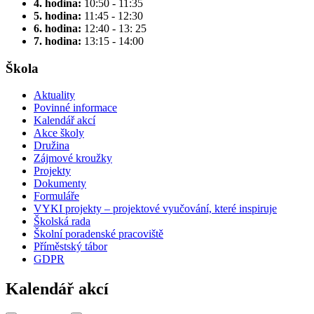
4. hodina:
10:50 - 11:35
5. hodina:
11:45 - 12:30
6. hodina:
12:40 - 13: 25
7. hodina:
13:15 - 14:00
Škola
Aktuality
Povinné informace
Kalendář akcí
Akce školy
Družina
Zájmové kroužky
Projekty
Dokumenty
Formuláře
VYKI projekty – projektové vyučování, které inspiruje
Školská rada
Školní poradenské pracoviště
Příměstský tábor
GDPR
Kalendář akcí