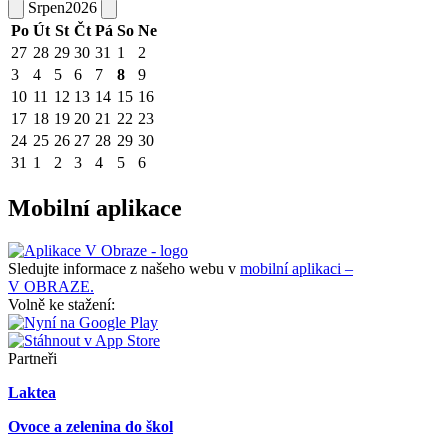
Srpen
2026
Po
Út
St
Čt
Pá
So
Ne
27
28
29
30
31
1
2
3
4
5
6
7
8
9
10
11
12
13
14
15
16
17
18
19
20
21
22
23
24
25
26
27
28
29
30
31
1
2
3
4
5
6
Mobilní aplikace
Sledujte informace z našeho webu v
mobilní aplikaci –
V OBRAZE.
Volně ke stažení:
Partneři
Laktea
Ovoce a zelenina do škol