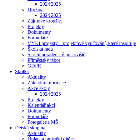
2024⁄2025
Družina
2024⁄2025
Zájmové kroužky
Projekty
Dokumenty
Formuláře
VYKI projekty – projektové vyučování, které inspiruje
Školská rada
Školní poradenské pracoviště
Příměstský tábor
GDPR
Školka
Aktuality
Základní informace
Akce školy
2024⁄2025
Projekty
Kalendář akcí
Dokumenty
Formuláře
Fotogalerie MŠ
Dětská skupina
Aktuality
Úplata a umístění dítěte