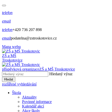
telefon
email
telefon
+420 736 207 898
email
podatelna@zstroskotovice.cz
Mapa webu
ZŠ a MŠ
Troskotovice
příspěvková organizace
ZŠ a MŠ Troskotovice
Hledaný výraz
Hledat
rozšířené vyhledávání
Škola
Aktuality
Povinné informace
Kalendář akcí
Akce školy