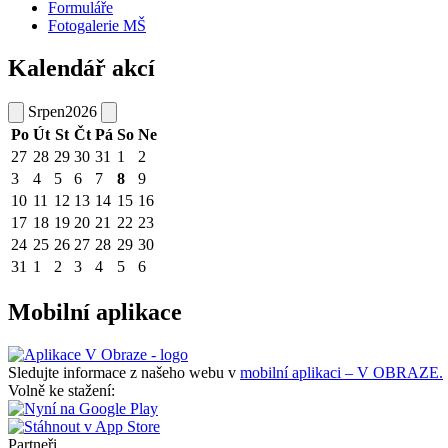
Formuláře
Fotogalerie MŠ
Kalendář akcí
Srpen
2026
Po
Út
St
Čt
Pá
So
Ne
27
28
29
30
31
1
2
3
4
5
6
7
8
9
10
11
12
13
14
15
16
17
18
19
20
21
22
23
24
25
26
27
28
29
30
31
1
2
3
4
5
6
Mobilní aplikace
Sledujte informace z našeho webu v
mobilní aplikaci – V OBRAZE.
Volně ke stažení:
Partneři