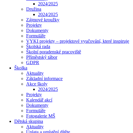
2024⁄2025
Družina
2024⁄2025
Zájmové kroužky
Projekty
Dokumenty
Formuláře
VYKI projekty – projektové vyučování, které inspiruje
Školská rada
Školní poradenské pracoviště
Příměstský tábor
GDPR
Školka
Aktuality
Základní informace
Akce školy
2024⁄2025
Projekty
Kalendář akcí
Dokumenty
Formuláře
Fotogalerie MŠ
Dětská skupina
Aktuality
Úplata a umístění dítěte