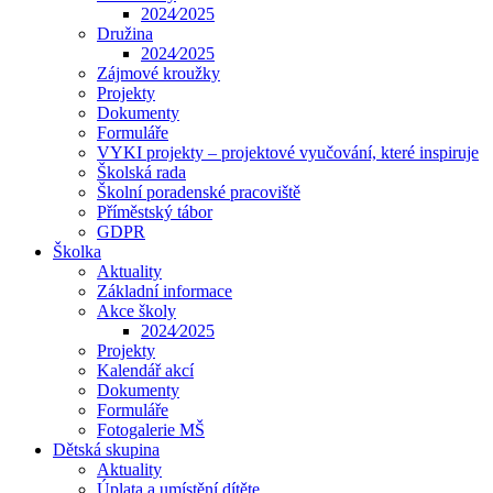
2024⁄2025
Družina
2024⁄2025
Zájmové kroužky
Projekty
Dokumenty
Formuláře
VYKI projekty – projektové vyučování, které inspiruje
Školská rada
Školní poradenské pracoviště
Příměstský tábor
GDPR
Školka
Aktuality
Základní informace
Akce školy
2024⁄2025
Projekty
Kalendář akcí
Dokumenty
Formuláře
Fotogalerie MŠ
Dětská skupina
Aktuality
Úplata a umístění dítěte