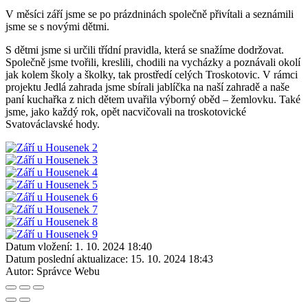
V měsíci září jsme se po prázdninách společně přivítali a seznámili
jsme se s novými dětmi.
S dětmi jsme si určili třídní pravidla, která se snažíme dodržovat.
Společně jsme tvořili, kreslili, chodili na vycházky a poznávali okolí
jak kolem školy a školky, tak prostředí celých Troskotovic. V rámci
projektu Jedlá zahrada jsme sbírali jablíčka na naší zahradě a naše
paní kuchařka z nich dětem uvařila výborný oběd – žemlovku. Také
jsme, jako každý rok, opět nacvičovali na troskotovické
Svatováclavské hody.
Datum vložení:
1. 10. 2024 18:40
Datum poslední aktualizace:
15. 10. 2024 18:43
Autor:
Správce Webu