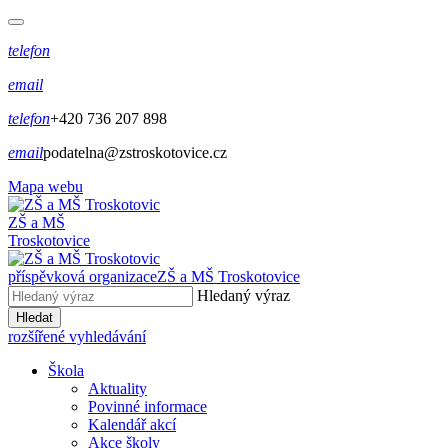
telefon
email
telefon
+420 736 207 898
email
podatelna@zstroskotovice.cz
Mapa webu
ZŠ a MŠ
Troskotovice
příspěvková organizace
ZŠ a MŠ Troskotovice
Hledaný výraz
Hledat
rozšířené vyhledávání
Škola
Aktuality
Povinné informace
Kalendář akcí
Akce školy