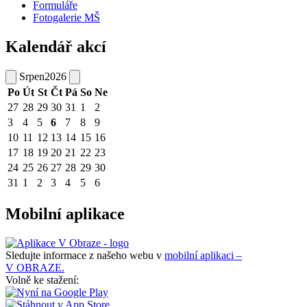
Formuláře
Fotogalerie MŠ
Kalendář akcí
Srpen
2026
Po
Út
St
Čt
Pá
So
Ne
27
28
29
30
31
1
2
3
4
5
6
7
8
9
10
11
12
13
14
15
16
17
18
19
20
21
22
23
24
25
26
27
28
29
30
31
1
2
3
4
5
6
Mobilní aplikace
Sledujte informace z našeho webu v
mobilní aplikaci –
V OBRAZE.
Volně ke stažení: