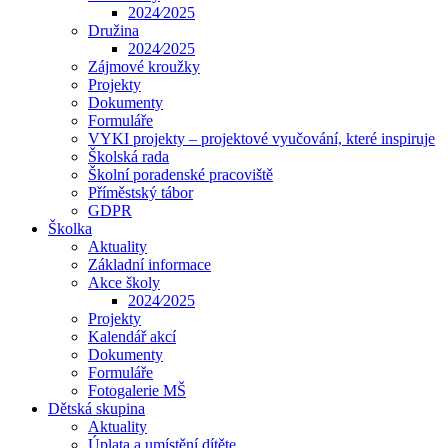
2024⁄2025
Družina
2024⁄2025
Zájmové kroužky
Projekty
Dokumenty
Formuláře
VYKI projekty – projektové vyučování, které inspiruje
Školská rada
Školní poradenské pracoviště
Příměstský tábor
GDPR
Školka
Aktuality
Základní informace
Akce školy
2024⁄2025
Projekty
Kalendář akcí
Dokumenty
Formuláře
Fotogalerie MŠ
Dětská skupina
Aktuality
Úplata a umístění dítěte