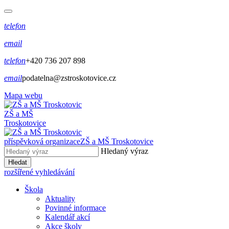
telefon
email
telefon
+420 736 207 898
email
podatelna@zstroskotovice.cz
Mapa webu
ZŠ a MŠ
Troskotovice
příspěvková organizace
ZŠ a MŠ Troskotovice
Hledaný výraz
Hledat
rozšířené vyhledávání
Škola
Aktuality
Povinné informace
Kalendář akcí
Akce školy